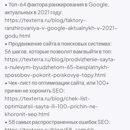
• Топ-64 фактора ранжирования в Google,
актуальных в 2021 году:
https://texterra.ru/blog/faktory-
ranzhirovaniya-v-google-aktualnykh-v-2021-
godu.html
• Продвижение сайта в поисковых системах:
56 шагов, которые позволят вам выйти в топ:
https://texterra.ru/blog/prodvizhenie-sayta-
s-nulevym-byudzhetom-65-besplatnykh-
sposobov-pokorit-poiskovye-topy.html
• Чек-лист по оптимизации сайта, или 100+
причин не хоронить SEO:
https://texterra.ru/blog/chek-list-
optimizatsii-sayta-ili-100-prichin-ne-
khoronit-seo.html
• 58 самых распространенных ошибок SEO:
https://texterra.ru/blog/58-samykh-