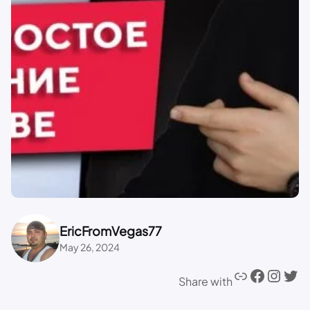
EricFromVegas77
May 26, 2024
Share with