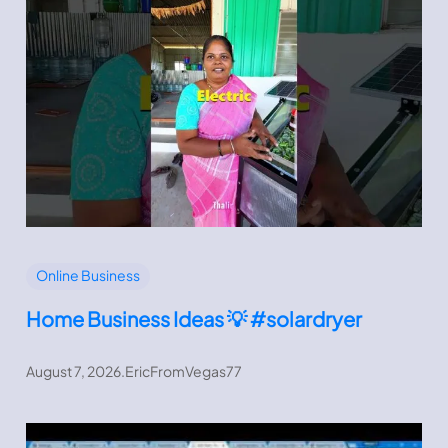
Online Business
Home Business Ideas 💡 #solardryer
August 7, 2026
.
EricFromVegas77