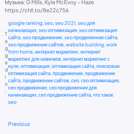
Музыка: G Mills, Kyle McEvoy – Haze
https://chll.to/8e22c756
google ranking
, 
seo
, 
seo 2021
, 
seo для
начинающих
, 
seo оптимизация
, 
seo оптимизация
T
сайта
, 
seo продвижение
, 
seo продвижение сайта
, 
a
seo продвижение сайтов
, 
website building
, 
work
g
from home
, 
интернет маркетинг
, 
интернет
g
маркетинг для новичков
, 
интернет маркетинг с
e
нуля
, 
оптимизация
, 
оптимизация сайта
, 
поисковая
d
оптимизация сайта
, 
продвижение
, 
продвижение
i
сайта
, 
продвижение сайтов
, 
сео
, 
сео оптимизация
, 
n
сео продвижение
, 
сео продвижение для
:
начинающих
, 
сео продвижение сайта
, 
что такое
seo
Previous